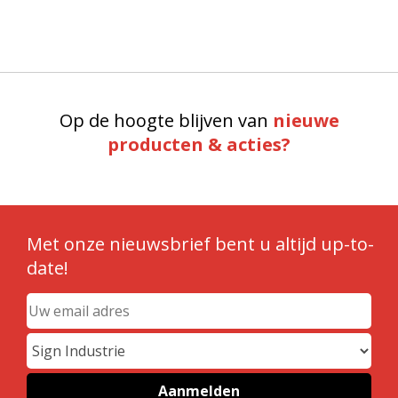
Op de hoogte blijven van
nieuwe
producten & acties?
Met onze nieuwsbrief bent u altijd up-to-
date!