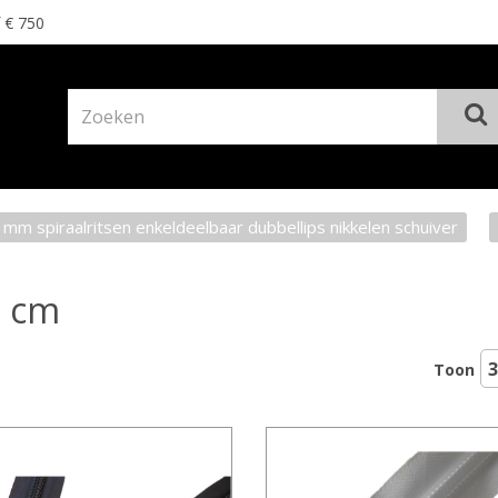
f € 750
mm spiraalritsen enkeldeelbaar dubbellips nikkelen schuiver
 cm
Toon