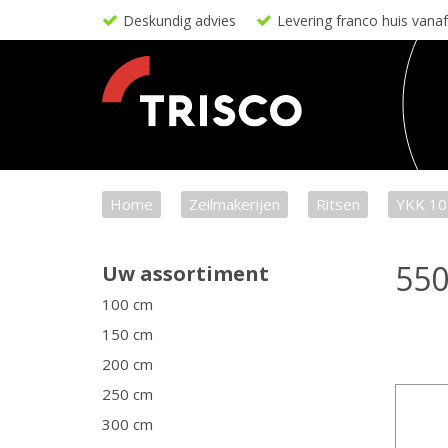
Deskundig advies
Levering franco huis vana
Home
Zeilmakerijen
Ritsen
YKK 10 
550
Uw assortiment
100 cm
150 cm
200 cm
250 cm
300 cm