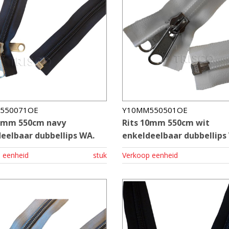
550071OE
Y10MM550501OE
10mm 550cm navy
Rits 10mm 550cm wit
eelbaar dubbellips WA.
enkeldeelbaar dubbellips
 eenheid
stuk
Verkoop eenheid