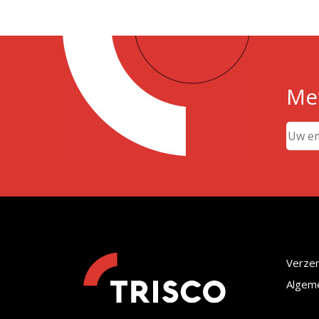
Met
Verze
Algem