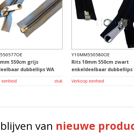
550577OE
Y10MM550580OE
0mm 550cm grijs
Rits 10mm 550cm zwart
eelbaar dubbellips WA
enkeldeelbaar dubbellips
 eenheid
stuk
Verkoop eenheid
blijven van
nieuwe produc