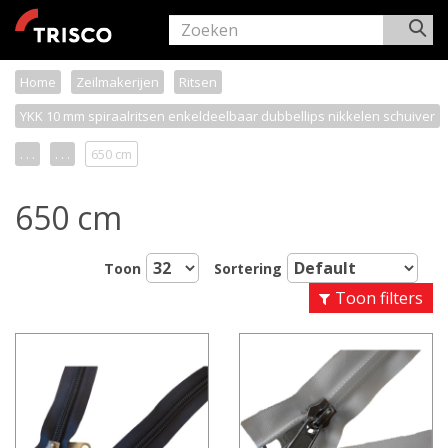
Home
Zeilmakerijen
Ritsen
YKK 10 mm spiraalritsen enkeldeelbaar dubbellips nikkelen schuiver
. . .
. . .
650 cm
650 cm
Toon
Sortering
Toon filters